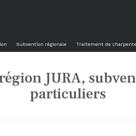
ion
Subvention régionale
Traitement de charpent
 région JURA, subven
particuliers