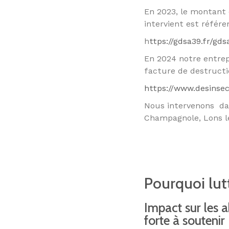
En 2023, le montant d
intervient est référ
h
ttps://gdsa39.fr/gds
En 2024 notre entrep
facture de destructio
https://www.desinsec
Nous intervenons dans
Champagnole, Lons l
Pourquoi lutt
Impact sur les a
forte à soutenir