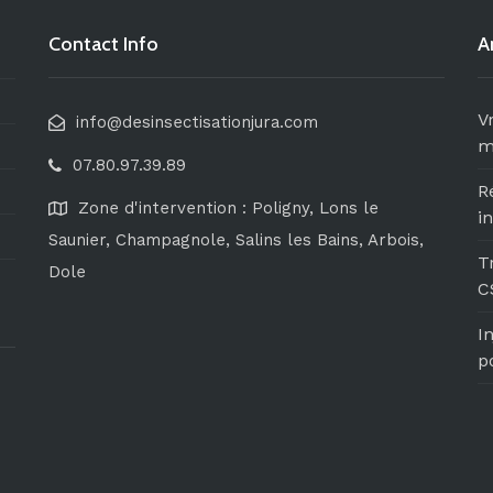
Contact Info
A
V
info@desinsectisationjura.com
m
07.80.97.39.89
R
Zone d'intervention : Poligny, Lons le
i
Saunier, Champagnole, Salins les Bains, Arbois,
T
Dole
C
I
p