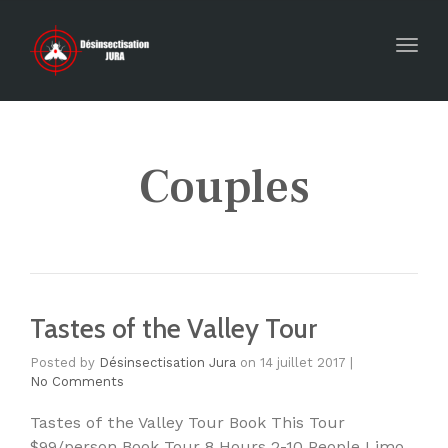
Toggl
Couples
Tastes of the Valley Tour
Posted by
Désinsectisation Jura
on
14 juillet 2017
|
No Comments
Tastes of the Valley Tour Book This Tour
$99/person Book Tour 8 Hours 2-10 People Limo